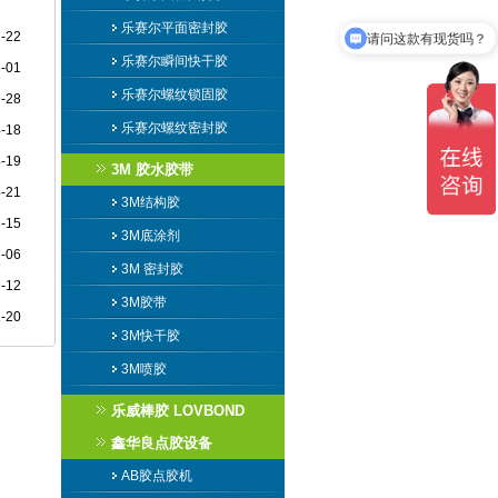
乐赛尔平面密封胶
-22
请问这款有现货吗？
乐赛尔瞬间快干胶
-01
乐赛尔螺纹锁固胶
-28
乐赛尔螺纹密封胶
-18
-19
3M 胶水胶带
-21
3M结构胶
-15
3M底涂剂
-06
3M 密封胶
-12
3M胶带
1-20
3M快干胶
3M喷胶
乐威棒胶 LOVBOND
鑫华良点胶设备
AB胶点胶机