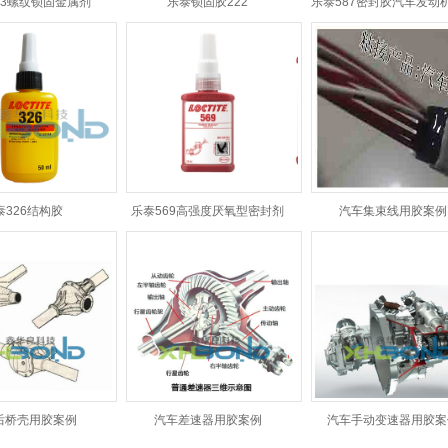
te263螺纹锁固金属剂
乐泰锁固胶222
乐泰587密封胶汽车发动
泰326结构胶
乐泰569高强度厌氧型密封剂
汽车集束线用胶案例
后桥壳用胶案例
汽车差速器用胶案例
汽车手动变速器用胶案