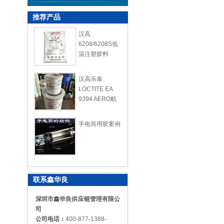
推荐产品
汉高
6208/6208S低
温注塑胶料
汉高乐泰
LOCTITE EA
9394 AERO航
空复合胶
手电筒用胶案例
联系鑫华良
深圳市鑫华良供应链管理有限公
司
公司电话：
400-877-1388-