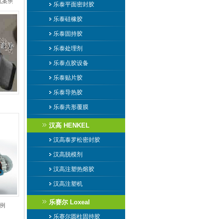
机案例
乐泰平面密封胶
乐泰硅橡胶
乐泰固持胶
乐泰处理剂
乐泰点胶设备
乐泰贴片胶
乐泰导热胶
乐泰共形覆膜
汉高 HENKEL
汉高泰罗松密封胶
汉高脱模剂
汉高注塑热熔胶
汉高注塑机
乐赛尔 Loxeal
例
乐赛尔圆柱固持胶