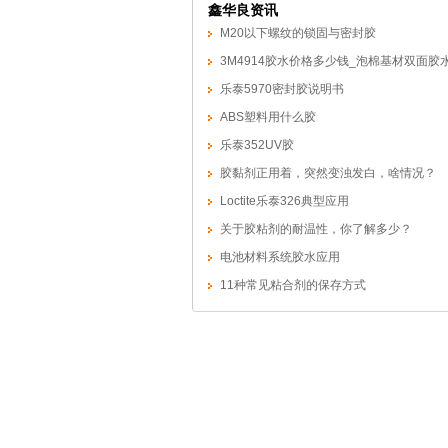
鑫华良资讯
M20以下螺纹的锁固与密封胶
3M4914胶水价格多少钱_泡棉基材双面胶
乐泰5970密封胶说明书
ABS塑料用什么胶
乐泰352UV胶
胶黏剂正用着，突然变浊发白，啥情况？
Loctite乐泰326典型应用
关于胶粘剂的耐温性，你了解多少？
电池材料系统胶水应用
11种常见粘合剂的保存方式